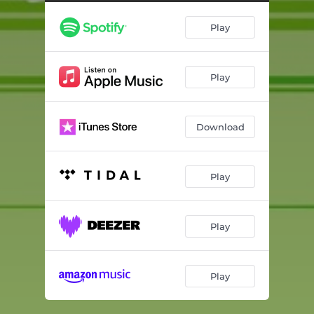
Play
Play
Download
Play
Play
Play