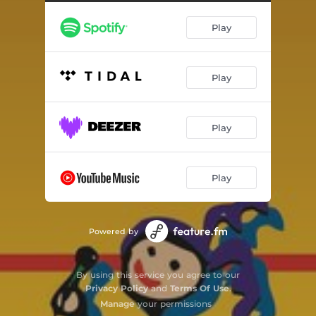
Cud w szafie
03:07
Play
Pełny luz kochana mamo
03:17
Słowa i wiatr
03:27
Play
Jezioro marzeń
03:42
Odbicia dwa
03:48
Play
Został ślad
03:25
Play
Powered by
By using this service you agree to our
Privacy Policy
and
Terms Of Use
.
Manage
your permissions