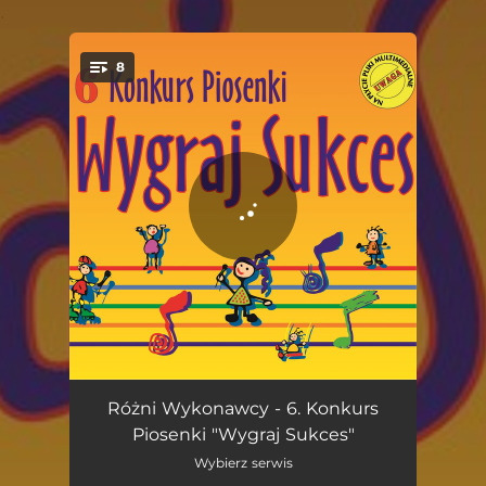
.
8
You're all set!
Wyruszamy w świat
03:04
Różni Wykonawcy - 6. Konkurs
Piosenki "Wygraj Sukces"
Moja klasa III a
03:22
Wybierz serwis