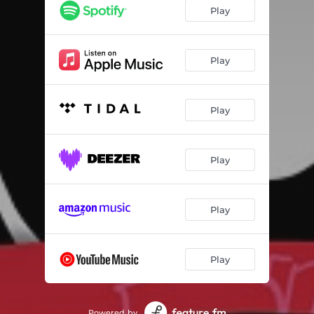
Back to 90's
02:30
Play
Tyle dałbym
02:51
W nowych butach
02:42
Play
Bity grają w tle
03:08
Play
Czy warto
03:23
Słowa
01:56
Play
NASA
02:51
Wyżej
03:48
Play
Miałem tego nie nagrywać
02:38
Walczę ze światem
03:04
Play
Dialog
02:31
Nic więcej
03:07
Powered by