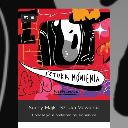
.
15
You're all set!
Myśli 4
02:40
Suchy-Majk - Sztuka Mówienia
Choose your preferred music service
1993
02:29